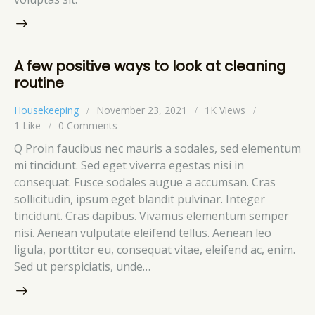
A few positive ways to look at cleaning
routine
Housekeeping
November 23, 2021
1K
Views
1
Like
0
Comments
Q Proin faucibus nec mauris a sodales, sed elementum
mi tincidunt. Sed eget viverra egestas nisi in
consequat. Fusce sodales augue a accumsan. Cras
sollicitudin, ipsum eget blandit pulvinar. Integer
tincidunt. Cras dapibus. Vivamus elementum semper
nisi. Aenean vulputate eleifend tellus. Aenean leo
ligula, porttitor eu, consequat vitae, eleifend ac, enim.
Sed ut perspiciatis, unde…