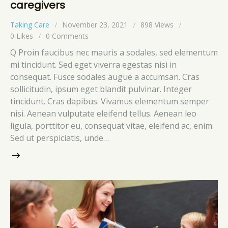
caregivers
Taking Care
November 23, 2021
898
Views
0
Likes
0
Comments
Q Proin faucibus nec mauris a sodales, sed elementum
mi tincidunt. Sed eget viverra egestas nisi in
consequat. Fusce sodales augue a accumsan. Cras
sollicitudin, ipsum eget blandit pulvinar. Integer
tincidunt. Cras dapibus. Vivamus elementum semper
nisi. Aenean vulputate eleifend tellus. Aenean leo
ligula, porttitor eu, consequat vitae, eleifend ac, enim.
Sed ut perspiciatis, unde…