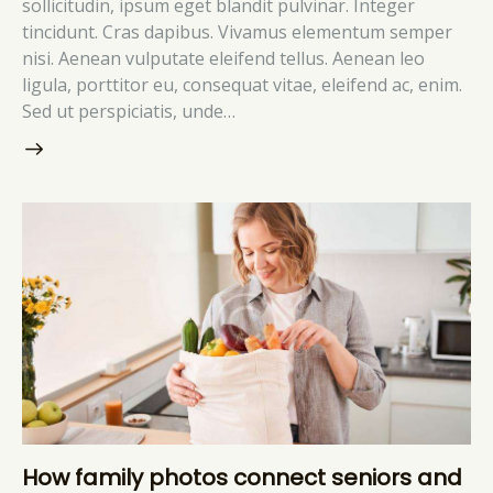
sollicitudin, ipsum eget blandit pulvinar. Integer
tincidunt. Cras dapibus. Vivamus elementum semper
nisi. Aenean vulputate eleifend tellus. Aenean leo
ligula, porttitor eu, consequat vitae, eleifend ac, enim.
Sed ut perspiciatis, unde…
How family photos connect seniors and