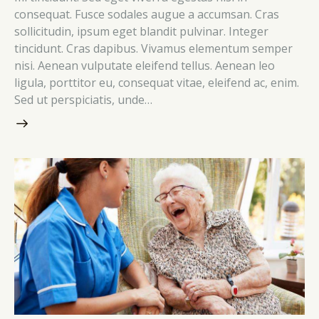
consequat. Fusce sodales augue a accumsan. Cras
sollicitudin, ipsum eget blandit pulvinar. Integer
tincidunt. Cras dapibus. Vivamus elementum semper
nisi. Aenean vulputate eleifend tellus. Aenean leo
ligula, porttitor eu, consequat vitae, eleifend ac, enim.
Sed ut perspiciatis, unde…