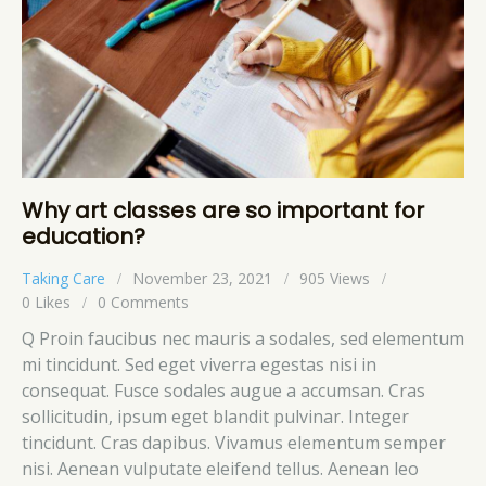
Why art classes are so important for
education?
Taking Care
November 23, 2021
905
Views
0
Likes
0
Comments
Q Proin faucibus nec mauris a sodales, sed elementum
mi tincidunt. Sed eget viverra egestas nisi in
consequat. Fusce sodales augue a accumsan. Cras
sollicitudin, ipsum eget blandit pulvinar. Integer
tincidunt. Cras dapibus. Vivamus elementum semper
nisi. Aenean vulputate eleifend tellus. Aenean leo