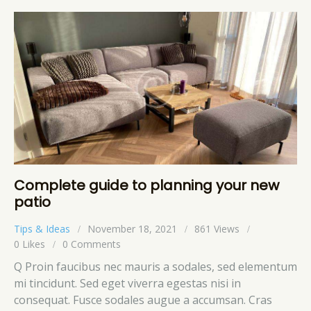
Complete guide to planning your new
patio
Tips & Ideas
November 18, 2021
861
Views
0
Likes
0
Comments
Q Proin faucibus nec mauris a sodales, sed elementum
mi tincidunt. Sed eget viverra egestas nisi in
consequat. Fusce sodales augue a accumsan. Cras