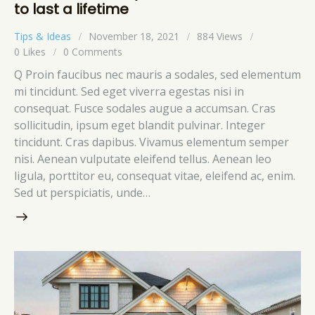
to last a lifetime
Tips & Ideas
November 18, 2021
884
Views
0
Likes
0
Comments
Q Proin faucibus nec mauris a sodales, sed elementum
mi tincidunt. Sed eget viverra egestas nisi in
consequat. Fusce sodales augue a accumsan. Cras
sollicitudin, ipsum eget blandit pulvinar. Integer
tincidunt. Cras dapibus. Vivamus elementum semper
nisi. Aenean vulputate eleifend tellus. Aenean leo
ligula, porttitor eu, consequat vitae, eleifend ac, enim.
Sed ut perspiciatis, unde…