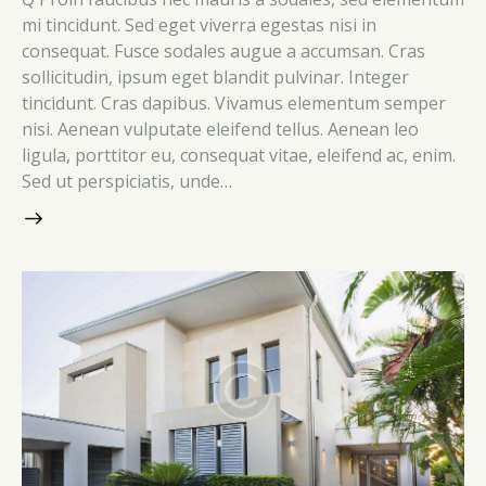
mi tincidunt. Sed eget viverra egestas nisi in
consequat. Fusce sodales augue a accumsan. Cras
sollicitudin, ipsum eget blandit pulvinar. Integer
tincidunt. Cras dapibus. Vivamus elementum semper
nisi. Aenean vulputate eleifend tellus. Aenean leo
ligula, porttitor eu, consequat vitae, eleifend ac, enim.
Sed ut perspiciatis, unde…