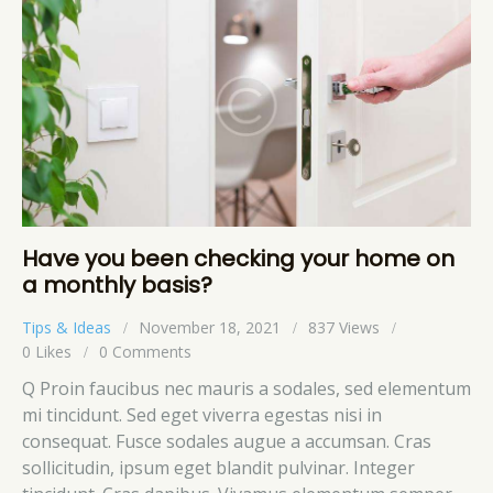
Have you been checking your home on
a monthly basis?
Tips & Ideas
November 18, 2021
837
Views
0
Likes
0
Comments
Q Proin faucibus nec mauris a sodales, sed elementum
mi tincidunt. Sed eget viverra egestas nisi in
consequat. Fusce sodales augue a accumsan. Cras
sollicitudin, ipsum eget blandit pulvinar. Integer