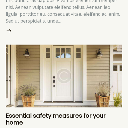
tincidunt. Cras dapibus. Vivamus elementum semper
nisi. Aenean vulputate eleifend tellus. Aenean leo
ligula, porttitor eu, consequat vitae, eleifend ac, enim.
Sed ut perspiciatis, unde…
Essential safety measures for your
home