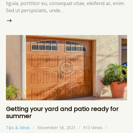
ligula, porttitor eu, consequat vitae, eleifend ac, enim.
Sed ut perspiciatis, unde…
Getting your yard and patio ready for
summer
Tips & Ideas
November 18, 2021
913
Views