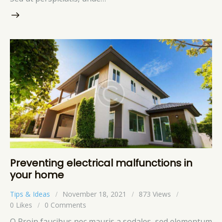
Preventing electrical malfunctions in
your home
Tips & Ideas
November 18, 2021
873
Views
0
Likes
0
Comments
Q Proin faucibus nec mauris a sodales, sed elementum