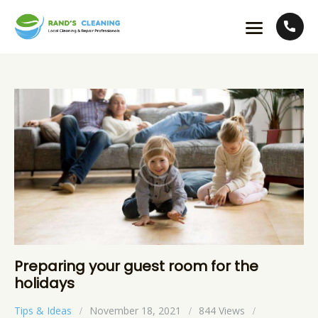
Preparing your guest room for the
holidays
Tips & Ideas
November 18, 2021
844
Views