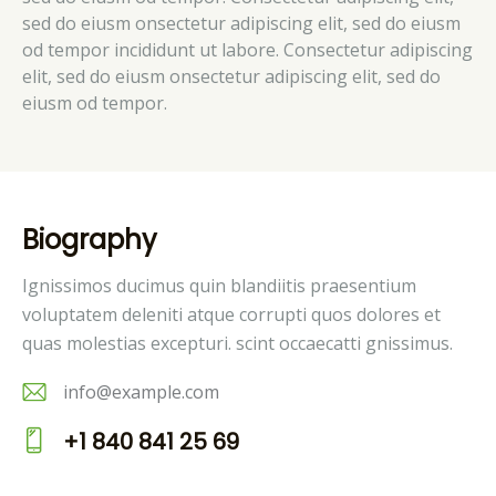
sed do eiusm onsectetur adipiscing elit, sed do eiusm
od tempor incididunt ut labore. Consectetur adipiscing
elit, sed do eiusm onsectetur adipiscing elit, sed do
eiusm od tempor.
Biography
Ignissimos ducimus quin blandiitis praesentium
voluptatem deleniti atque corrupti quos dolores et
quas molestias excepturi. scint occaecatti gnissimus.
info@example.com
E-
+1 840 841 25 69
m
P
ail