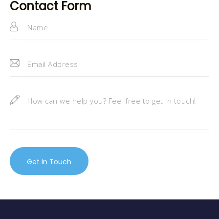
h
Contact Form
:
o
n
e: