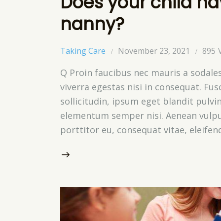
Does your child ha
nanny?
Taking Care
November 23, 2021
895
Q Proin faucibus nec mauris a sodale
viverra egestas nisi in consequat. Fu
sollicitudin, ipsum eget blandit pulvi
elementum semper nisi. Aenean vulputa
porttitor eu, consequat vitae, eleifen