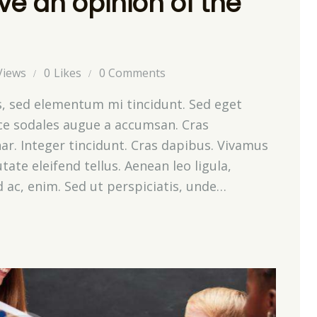
ve an opinion of the
Views
0
Likes
0
Comments
s, sed elementum mi tincidunt. Sed eget
sce sodales augue a accumsan. Cras
nar. Integer tincidunt. Cras dapibus. Vivamus
te eleifend tellus. Aenean leo ligula,
d ac, enim. Sed ut perspiciatis, unde…