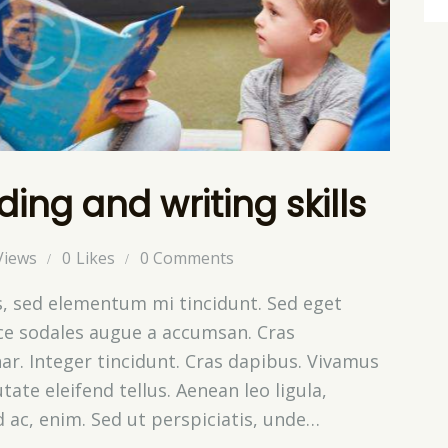
ding and writing skills
Views
0
Likes
0
Comments
s, sed elementum mi tincidunt. Sed eget
sce sodales augue a accumsan. Cras
nar. Integer tincidunt. Cras dapibus. Vivamus
te eleifend tellus. Aenean leo ligula,
d ac, enim. Sed ut perspiciatis, unde…