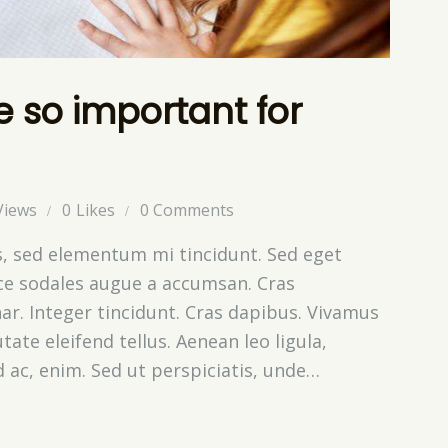
e so important for
Views
0
Likes
0
Comments
s, sed elementum mi tincidunt. Sed eget
sce sodales augue a accumsan. Cras
nar. Integer tincidunt. Cras dapibus. Vivamus
te eleifend tellus. Aenean leo ligula,
d ac, enim. Sed ut perspiciatis, unde…