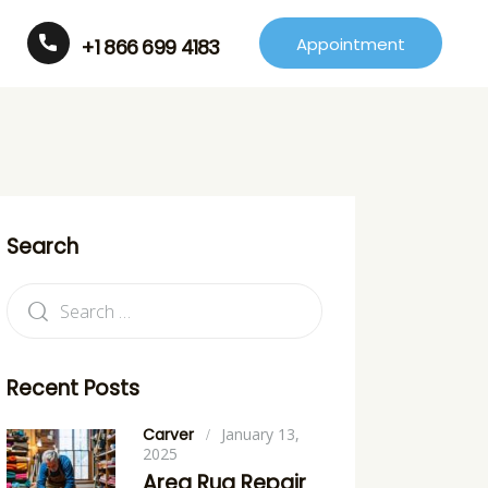
Appointment
+1 866 699 4183
Search
Recent Posts
Carver
January 13,
2025
Area Rug Repair