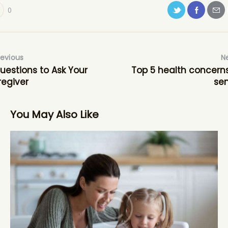
0
revious
N
uestions to Ask Your
Top 5 health concerns
egiver
sen
You May Also Like