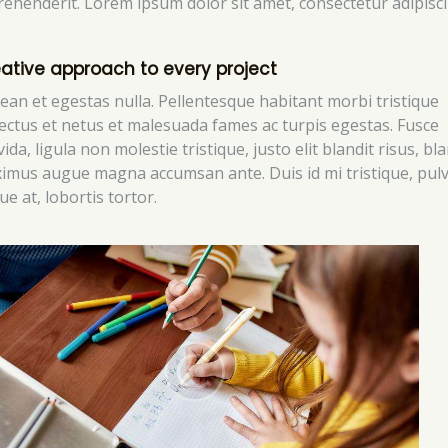
rehenderit. Lorem ipsum dolor sit amet, consectetur adipisc
ative approach to every project
ean et egestas nulla. Pellentesque habitant morbi tristique
ectus et netus et malesuada fames ac turpis egestas. Fusce
ida, ligula non molestie tristique, justo elit blandit risus, bla
imus augue magna accumsan ante. Duis id mi tristique, pulv
e at, lobortis tortor.