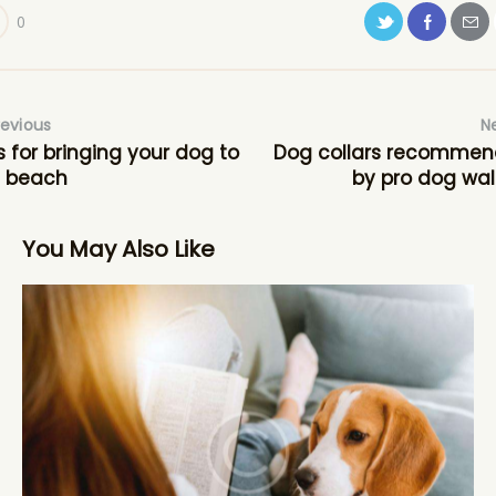
0
revious
N
s for bringing your dog to
Dog collars recomme
e beach
by pro dog wal
You May Also Like