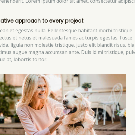
rehenderit. Lorem ipsum dolor sit amet, consectetur adipisc
ative approach to every project
ean et egestas nulla. Pellentesque habitant morbi tristique
ectus et netus et malesuada fames ac turpis egestas. Fusce
ida, ligula non molestie tristique, justo elit blandit risus, bla
imus augue magna accumsan ante. Duis id mi tristique, pulv
e at, lobortis tortor.