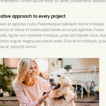
rehenderit. Lorem ipsum dolor sit amet, consectetur adipisc
ative approach to every project
ean et egestas nulla. Pellentesque habitant morbi tristique
ectus et netus et malesuada fames ac turpis egestas. Fusce
ida, ligula non molestie tristique, justo elit blandit risus, bla
imus augue magna accumsan ante. Duis id mi tristique, pulv
e at, lobortis tortor.