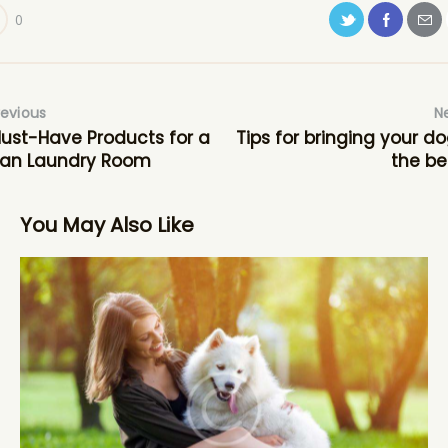
0
revious
N
ust-Have Products for a
Tips for bringing your do
ean Laundry Room
the b
You May Also Like