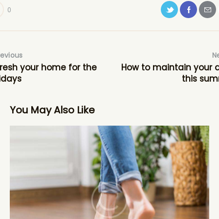
0
revious
N
resh your home for the
How to maintain your 
idays
this su
You May Also Like