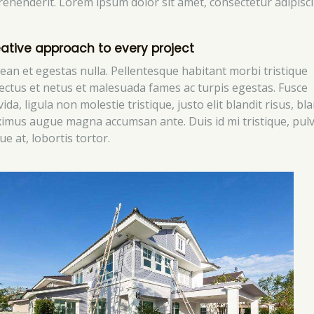
rehenderit. Lorem ipsum dolor sit amet, consectetur adipisc
ative approach to every project
ean et egestas nulla. Pellentesque habitant morbi tristique
ectus et netus et malesuada fames ac turpis egestas. Fusce
ida, ligula non molestie tristique, justo elit blandit risus, bla
imus augue magna accumsan ante. Duis id mi tristique, pulv
e at, lobortis tortor.