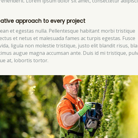
rehenderit. Lorem ipsum dolor sit amet, consectetur adipisc
ative approach to every project
ean et egestas nulla. Pellentesque habitant morbi tristique
ectus et netus et malesuada fames ac turpis egestas. Fusce
ida, ligula non molestie tristique, justo elit blandit risus, bla
imus augue magna accumsan ante. Duis id mi tristique, pulv
e at, lobortis tortor.