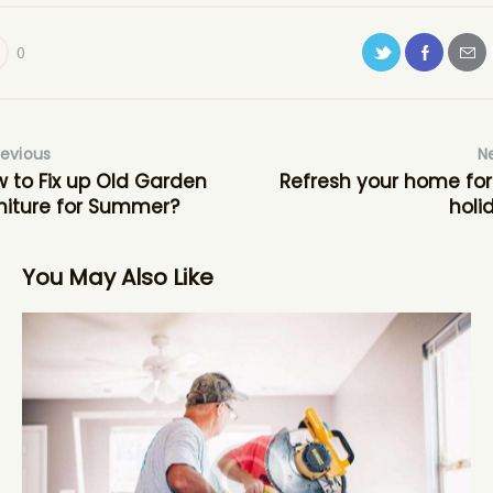
0
revious
N
 to Fix up Old Garden
Refresh your home for
niture for Summer?
holi
You May Also Like